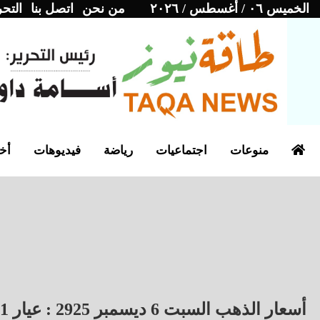
الخميس ٠٦ / أغسطس / ٢٠٢٦
من نحن
اتصل بنا
التحر
منوعات
اجتماعيات
رياضة
فيديوهات
أخب
أسعار الذهب السبت 6 ديسمبر 2925 : عيار 21 بـ 5600 جنيه