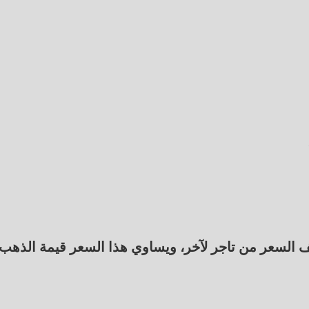
ب إلى 44800 جنيه وقد يختلف السعر من تاجر لآخر، ويساوي هذا السعر قيمة الذهب