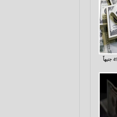
الدولار ينخفض 68 قرشًاً إلى 49.82 جنيهاً