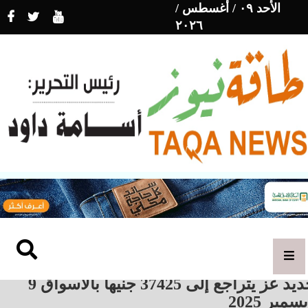
الأحد ٠٩ / أغسطس /
٢٠٢٦
حديد عز يتراجع إلى 37425 جنيهاً بالأسواق 9
سمبر 2025