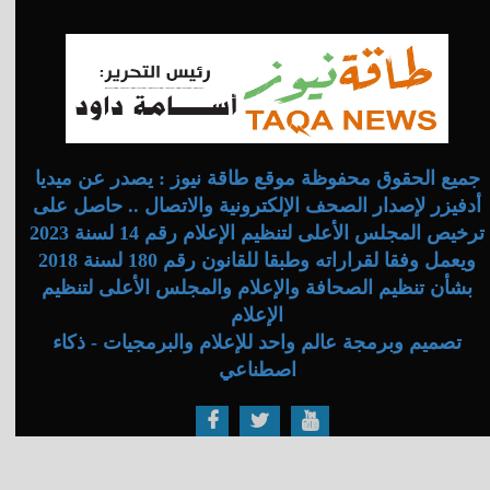
جميع الحقوق محفوظة موقع طاقة نيوز : يصدر عن ميديا
أدفيزر لإصدار الصحف الإلكترونية والاتصال .. حاصل على
ترخيص المجلس الأعلى لتنظيم الإعلام رقم 14 لسنة 2023
ويعمل وفقا لقراراته وطبقا للقانون رقم 180 لسنة 2018
بشأن تنظيم الصحافة والإعلام والمجلس الأعلى لتنظيم
الإعلام
تصميم وبرمجة عالم واحد للإعلام والبرمجيات - ذكاء
اصطناعي