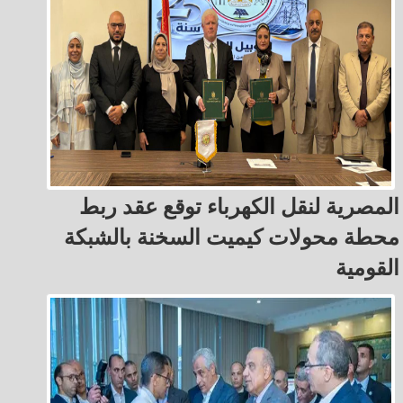
المصرية لنقل الكهرباء توقع عقد ربط
محطة محولات كيميت السخنة بالشبكة
القومية