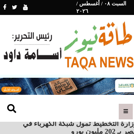
السبت ٠٨ / أغسطس /
٢٠٢٦
زارة التخطيط تمول شبكة الكهرباء في
بـ 202 مليون يورو