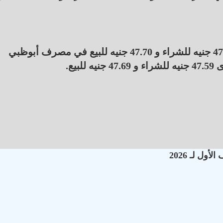
وصل أعلى سعر للدولار في البنوك إلى مستوى 47.60 جنيه للشراء و 47.70 جنيه للبيع في مصرف أبوظبي
يع.