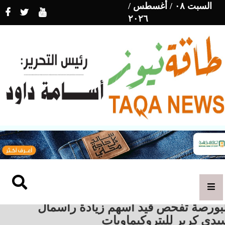
السبت ٠٨ / أغسطس /
٢٠٢٦
لبورصة تفحص قيد أسهم زيادة رأسمال
دي كرير للبتروكيماويات