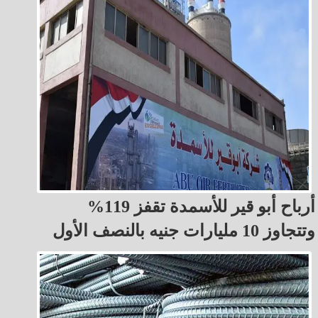
أرباح أبو قير للأسمدة تقفز 119%
وتتجاوز 10 مليارات جنيه بالنصف الأول