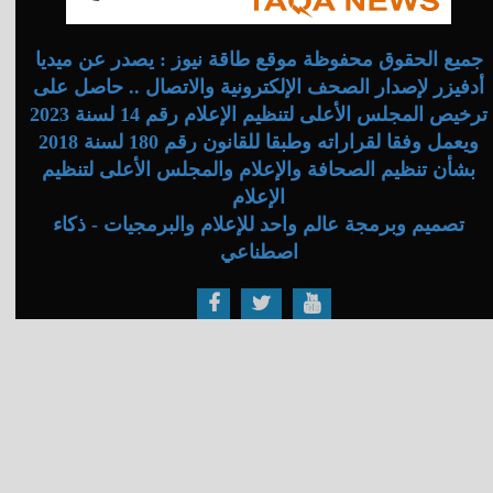
جميع الحقوق محفوظة موقع طاقة نيوز : يصدر عن ميديا
أدفيزر لإصدار الصحف الإلكترونية والاتصال .. حاصل على
ترخيص المجلس الأعلى لتنظيم الإعلام رقم 14 لسنة 2023
ويعمل وفقا لقراراته وطبقا للقانون رقم 180 لسنة 2018
بشأن تنظيم الصحافة والإعلام والمجلس الأعلى لتنظيم
الإعلام
تصميم وبرمجة عالم واحد للإعلام والبرمجيات - ذكاء
اصطناعي