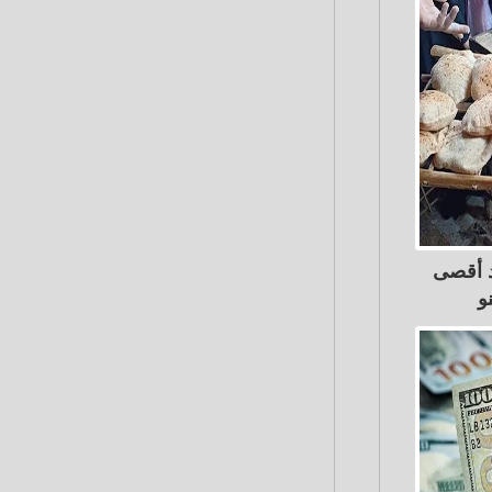
د أقصى
و