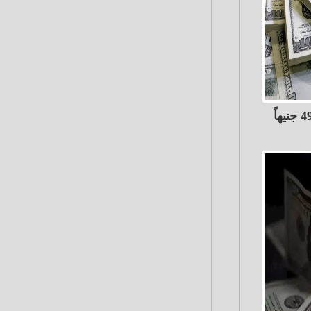
الدولار ينخفض 68 قرشًاً إلى 49.82 جنيهاً