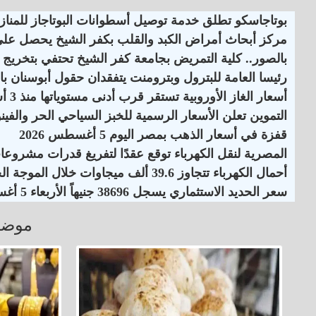
بوتاجاسكو تطلق خدمة توصيل أسطوانات البوتاجاز للمنازل
مركز أبحاث أمراض الكبد والقلب بكفر الشيخ يحصل على اعت
بالصور.. كلية التمريض بجامعة كفر الشيخ تحتفي بتخريج ا
رئيسا العامة للبترول وبترومنت يتفقدان حقول أبوسنان با
أسعار الغاز الأوروبية تستقر قرب أدنى مستوياتها منذ 3 أسابيع
التموين تعلن الأسعار الرسمية للخبز السياحي الحر والفينو
قفزة في أسعار الذهب بمصر اليوم 5 أغسطس 2026
المصرية لنقل الكهرباء توقع عقدًا لتفريغ قدرات مشروع
أحمال الكهرباء تتجاوز 39.6 ألف ميجاوات خلال الموجة الحارة
سعر الحديد الاستثماري يسجل 38696 جنيهاً الأربعاء 5 أغسطس 2026
موضو