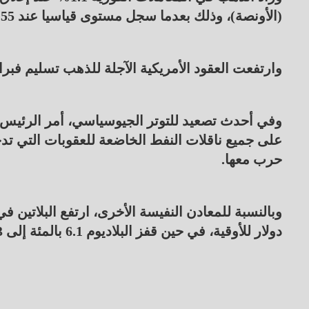
(الأونصة)، وذلك بعدما سجل مستوى قياسيا عند 4497.55 دولار.
وارتفعت العقود الأمريكية الآجلة للذهب تسليم فبراير شباط 0.8 بالمئة إلى 4503.70 
وفي أحدث تصعيد للتوتر الجيوسياسي، أمر الرئيس
على جميع ناقلات النفط الخاضعة للعقوبات التي تدخ
حرب معها.
دولار للأوقية، في حين قفز البلاديوم 6.1 بالمئة إلى 1865.93 دولار للأوقية.