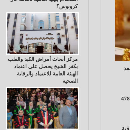
كرونوس؟
مركز أبحاث أمراض الكبد والقلب
بكفر الشيخ يحصل على اعتماد
اق بعد
الهيئة العامة للاعتماد والرقابة
الصحية
ار 22 نحو 6256 جنيها وعيار 18 سجل 5125 جنيها والجنيه الذهب 47840
20، إلى 4492.99 دولار للأوقية