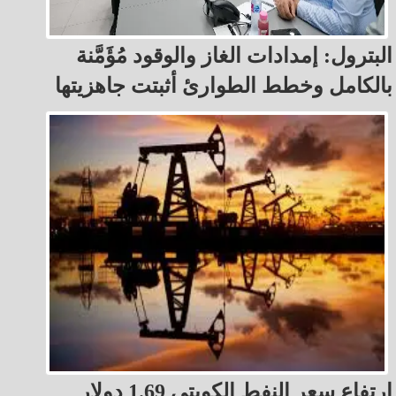
البترول: إمدادات الغاز والوقود مُؤَمَّنة
بالكامل وخطط الطوارئ أثبتت جاهزيتها
ارتفاع سعر النفط الكويتي 1.69 دولار