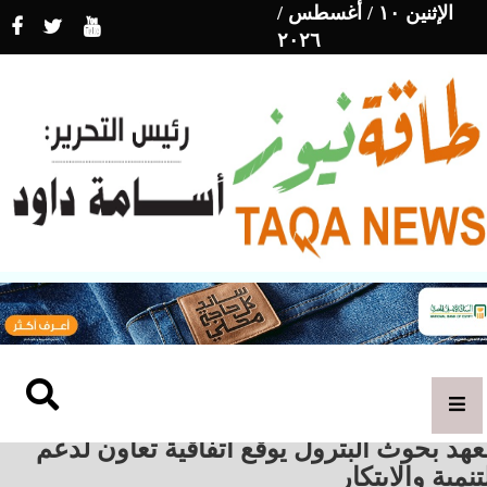
الإثنين ١٠ / أغسطس /
٢٠٢٦
هد بحوث البترول يوقع اتفاقية تعاون لدعم
تنمية والابتكار