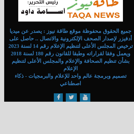
جميع الحقوق محفوظة موقع طاقة نيوز : يصدر عن ميديا
أدفيزر لإصدار الصحف الإلكترونية والاتصال .. حاصل على
ترخيص المجلس الأعلى لتنظيم الإعلام رقم 14 لسنة 2023
ويعمل وفقا لقراراته وطبقا للقانون رقم 180 لسنة 2018
بشأن تنظيم الصحافة والإعلام والمجلس الأعلى لتنظيم
الإعلام
تصميم وبرمجة عالم واحد للإعلام والبرمجيات - ذكاء
اصطناعي