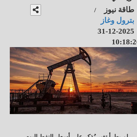
طاقة نيوز
/
بترول وغاز
2025-12-31
10:18:2
لم يطرأ تغير يُذكر على أسعار النفط اليوم