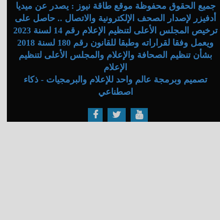
جميع الحقوق محفوظة موقع طاقة نيوز : يصدر عن ميديا
أدفيزر لإصدار الصحف الإلكترونية والاتصال .. حاصل على
ترخيص المجلس الأعلى لتنظيم الإعلام رقم 14 لسنة 2023
ويعمل وفقا لقراراته وطبقا للقانون رقم 180 لسنة 2018
بشأن تنظيم الصحافة والإعلام والمجلس الأعلى لتنظيم
الإعلام
تصميم وبرمجة عالم واحد للإعلام والبرمجيات - ذكاء
اصطناعي