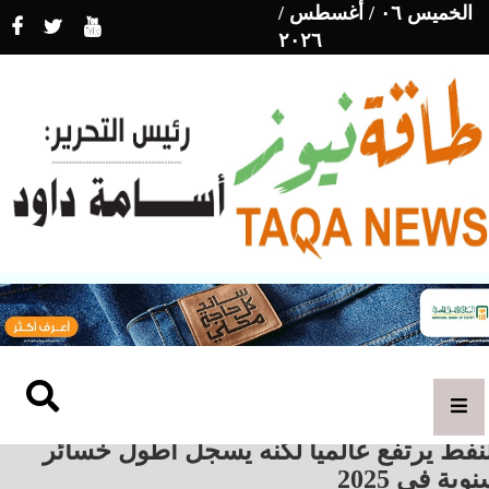
الخميس ٠٦ / أغسطس /
٢٠٢٦
نفط يرتفع عالمياً لكنه يسجل أطول خسائر
وية في 2025