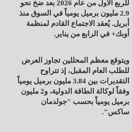
للربع الأول من عام 2026 بعد ضخ نحو
2.9 مليون برميل يومياً في السوق منذ
أبريل. يُعقد الاجتماع القادم لمنظمة
أوبك+ في الرابع من يناير.
ويتوقع معظم المحللين تجاوز العرض
للطلب العام المقبل، إذ تتراوح
التقديرات بين 3.84 مليون برميل يومياً
وفقاً لوكالة الطاقة الدولية، و2 مليون
برميل يومياً بحسب "جولدمان
ساكس".