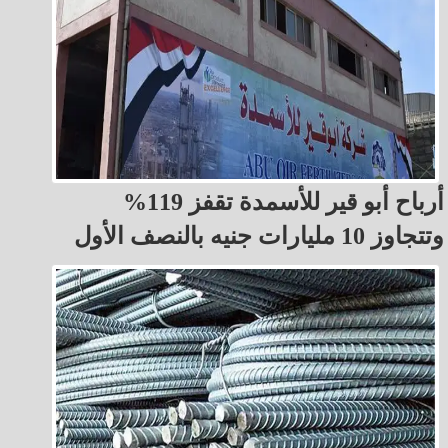
أرباح أبو قير للأسمدة تقفز 119%
وتتجاوز 10 مليارات جنيه بالنصف الأول