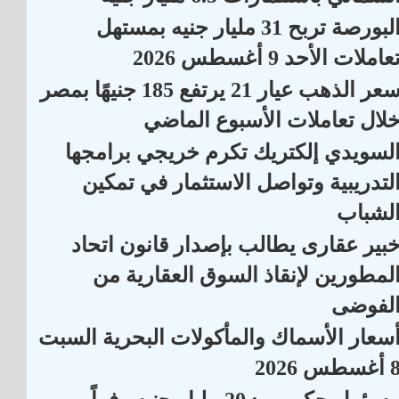
البورصة تربح 31 مليار جنيه بمستهل
عاملات الأحد 9 أغسطس 2026
سعر الذهب عيار 21 يرتفع 185 جنيهًا بمصر
لال تعاملات الأسبوع الماضي
لسويدي إلكتريك تكرم خريجي برامجها
لتدريبية وتواصل الاستثمار في تمكين
لشباب
بير عقارى يطالب بإصدار قانون اتحاد
لمطورين لإنقاذ السوق العقارية من
لفوضى
سعار الأسماك والمأكولات البحرية السبت
أغسطس 2026