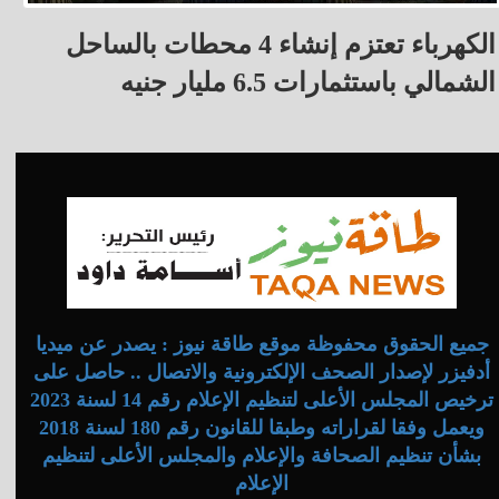
الكهرباء تعتزم إنشاء 4 محطات بالساحل
الشمالي باستثمارات 6.5 مليار جنيه
جميع الحقوق محفوظة موقع طاقة نيوز : يصدر عن ميديا
أدفيزر لإصدار الصحف الإلكترونية والاتصال .. حاصل على
ترخيص المجلس الأعلى لتنظيم الإعلام رقم 14 لسنة 2023
ويعمل وفقا لقراراته وطبقا للقانون رقم 180 لسنة 2018
بشأن تنظيم الصحافة والإعلام والمجلس الأعلى لتنظيم
الإعلام