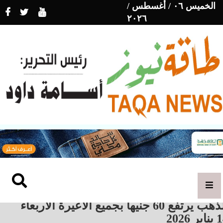
الخميس ٠٦ / أغسطس /
٢٠٢٦
الذهب يرتفع 60 جنيها بجميع الأعيرة الأربعاء
ير 2026