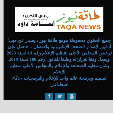
جميع الحقوق محفوظة موقع طاقة نيوز : يصدر عن ميديا
أدفيزر لإصدار الصحف الإلكترونية والاتصال .. حاصل على
ترخيص المجلس الأعلى لتنظيم الإعلام رقم 14 لسنة 2023
ويعمل وفقا لقراراته وطبقا للقانون رقم 180 لسنة 2018
بشأن تنظيم الصحافة والإعلام والمجلس الأعلى لتنظيم
الإعلام
تصميم وبرمجة عالم واحد للإعلام والبرمجيات - ذكاء
اصطناعي