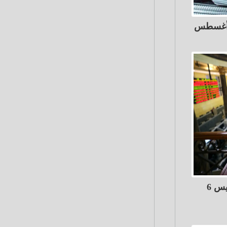
البورصة تربح 11 مليار جنيه الخميس 6