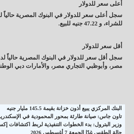
أعلى سعر للدولار
للشراء، و 47.22 جنيه للبيع.
أقل سعر للدولار
مصر، وأبوظبي التجاري مصر، والأمارات دبي الوطني مصر، عند مستوى 47.00 جني
البنك المركزي يبيع أذون خزانة بقيمة 145.5 مليار جنيه
تاون جاس: صيانة طارئة بمحور المحمودية في الإسكندرية
وزير البترول: بدء الخطوات التنفيذية لربط اكتشافات إكس
حالة الطقس غدًا الجمعة 7 أغسطس 2026