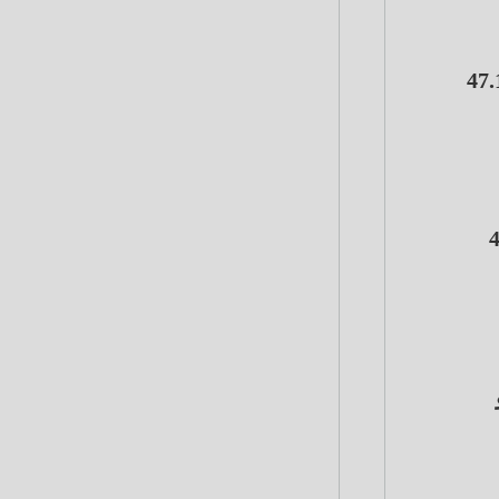
أهلي المصري إلى 47.05 جنيه للشراء و 47.15 جنيه للبيع، مقابل 47.10
4 جنيه للشراء و 47.20
 و