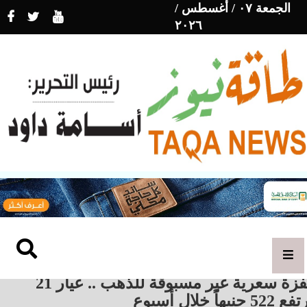
الجمعة ٠٧ / أغسطس /
٢٠٢٦
قفزة سعرية غير مسبوقة للذهب .. عيار 21
522 جنيهاً خلال أسبوع