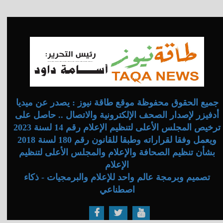
جميع الحقوق محفوظة موقع طاقة نيوز : يصدر عن ميديا
أدفيزر لإصدار الصحف الإلكترونية والاتصال .. حاصل على
ترخيص المجلس الأعلى لتنظيم الإعلام رقم 14 لسنة 2023
ويعمل وفقا لقراراته وطبقا للقانون رقم 180 لسنة 2018
بشأن تنظيم الصحافة والإعلام والمجلس الأعلى لتنظيم
الإعلام
تصميم وبرمجة عالم واحد للإعلام والبرمجيات - ذكاء
اصطناعي