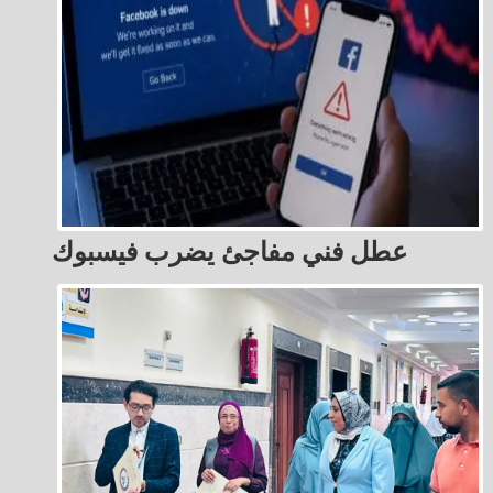
عطل فني مفاجئ يضرب فيسبوك