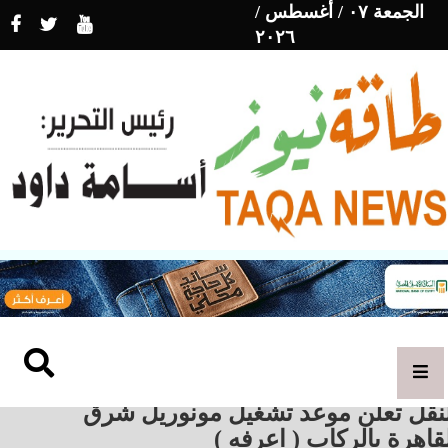
الجمعة ٠٧ / أغسطس /
٢٠٢٦
لنقل تعلن موعد تشغيل مونوريل شرق
قاهرة بالركاب ( اعرفه )