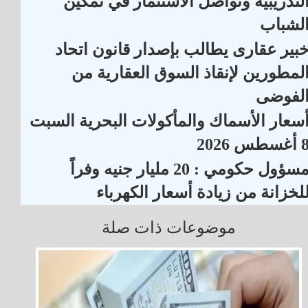
لتدريبية وتواصل الاستثمار في تمكين
لشباب
بير عقارى يطالب بإصدار قانون اتحاد
لمطورين لإنقاذ السوق العقارية من
لفوضى
سعار الأسماك والمأكولات البحرية السبت
أغسطس 2026
مسؤول حكومي : 20 مليار جنيه وفراً
لخزانة من زيادة أسعار الكهرباء
موضوعات ذات صلة