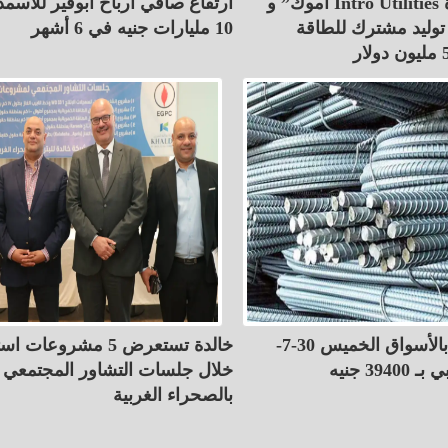
أموك” و Intro Utilities توقعان مذكرة
ارتفاع صافي أرباح أبوقير للأسمد
توليد مشترك للطاقة
10 مليارات جنيه في 6 أشهر
أسعار الحديد بالأسواق الخميس 30-7-
خالدة تستعرض 5 مشروعات
خلال جلسات التشاور المجتمعي
بالصحراء الغربية