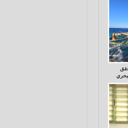
حقق
لبحري