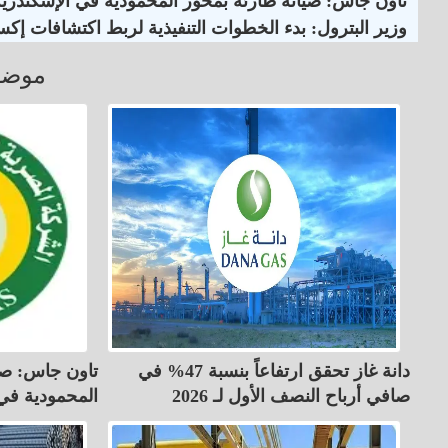
تاون جاس: صيانة طارئة بمحور المحمودية في الإسكندرية
وزير البترول: بدء الخطوات التنفيذية لربط اكتشافات إكس
موضو
دانة غاز تحقق ارتفاعاً بنسبة 47% في
تاون جاس: صي
صافي أرباح النصف الأول لـ 2026
المحمودية في 