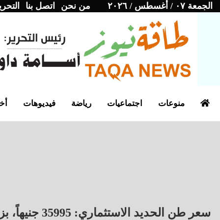
الجمعة ٠٧ / أغسطس / ٢٠٢٦
من نحن
اتصل بنا
التحري
منوعات
اجتماعيات
رياضة
فيديوهات
أخب
سعر طن الحديد الاستثماري: 35995 جنيهاً، بزيادة 190 جنيهاً.