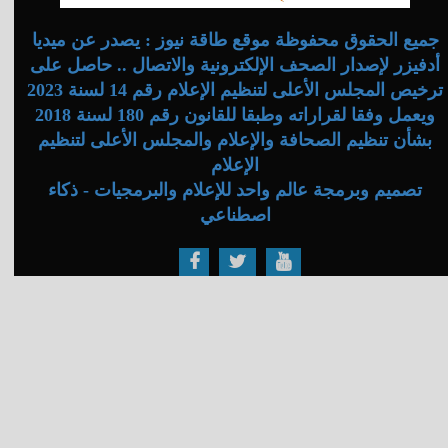
جميع الحقوق محفوظة موقع طاقة نيوز : يصدر عن ميديا
أدفيزر لإصدار الصحف الإلكترونية والاتصال .. حاصل على
ترخيص المجلس الأعلى لتنظيم الإعلام رقم 14 لسنة 2023
ويعمل وفقا لقراراته وطبقا للقانون رقم 180 لسنة 2018
بشأن تنظيم الصحافة والإعلام والمجلس الأعلى لتنظيم
الإعلام
تصميم وبرمجة عالم واحد للإعلام والبرمجيات - ذكاء
اصطناعي