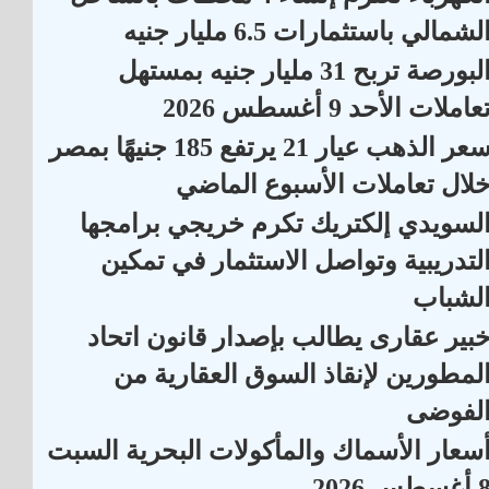
لشمالي باستثمارات 6.5 مليار جنيه
البورصة تربح 31 مليار جنيه بمستهل
عاملات الأحد 9 أغسطس 2026
سعر الذهب عيار 21 يرتفع 185 جنيهًا بمصر
لال تعاملات الأسبوع الماضي
لسويدي إلكتريك تكرم خريجي برامجها
لتدريبية وتواصل الاستثمار في تمكين
لشباب
بير عقارى يطالب بإصدار قانون اتحاد
لمطورين لإنقاذ السوق العقارية من
لفوضى
سعار الأسماك والمأكولات البحرية السبت
أغسطس 2026