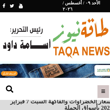
الأحد ٠٩ / أغسطس /
٢٠٢٦
أسعار الخضراوات والفاكهة السبت 7 فبراير
بأسواق الجملة