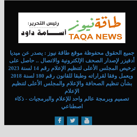
جميع الحقوق محفوظة موقع طاقة نيوز : يصدر عن ميديا
أدفيزر لإصدار الصحف الإلكترونية والاتصال .. حاصل على
ترخيص المجلس الأعلى لتنظيم الإعلام رقم 14 لسنة 2023
ويعمل وفقا لقراراته وطبقا للقانون رقم 180 لسنة 2018
بشأن تنظيم الصحافة والإعلام والمجلس الأعلى لتنظيم
الإعلام
تصميم وبرمجة عالم واحد للإعلام والبرمجيات - ذكاء
اصطناعي