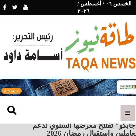
الخميس ٠٦ / أغسطس /
٢٠٢٦
جابكو" تفتتح معرضها السنوي لدعم
عاملين واستقبال رمضان 2026