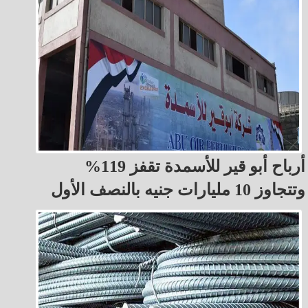
أرباح أبو قير للأسمدة تقفز 119%
وتتجاوز 10 مليارات جنيه بالنصف الأول