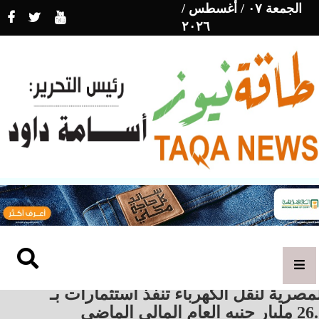
الجمعة ٠٧ / أغسطس /
٢٠٢٦
مصرية لنقل الكهرباء تنفذ استثمارات بـ
 جنيه العام المالي الماضي