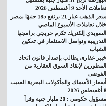
البورصة تربح 31 مليار جنيه بمستهل
عاملات الأحد 9 أغسطس 2026
سعر الذهب عيار 21 يرتفع 185 جنيهًا بمصر
لال تعاملات الأسبوع الماضي
لسويدي إلكتريك تكرم خريجي برامجها
لتدريبية وتواصل الاستثمار في تمكين
لشباب
بير عقارى يطالب بإصدار قانون اتحاد
لمطورين لإنقاذ السوق العقارية من
لفوضى
سعار الأسماك والمأكولات البحرية السبت
أغسطس 2026
مسؤول حكومي : 20 مليار جنيه وفراً