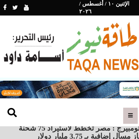
الإثنين ١٠ / أغسطس /
٢٠٢٦
بلومبيرج : مصر تخطط لاستيراد 75 شحنة
ز مسال إضافية بـ 3.75 مليار دولار