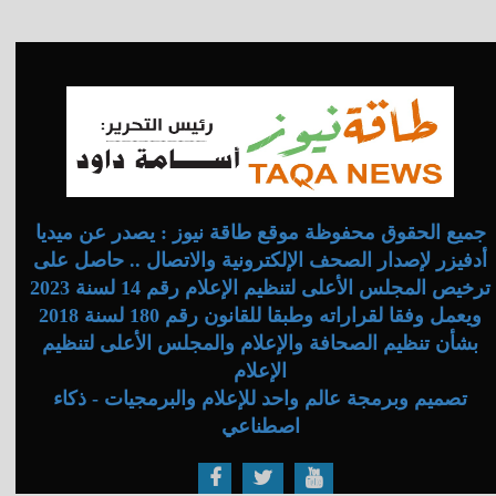
جميع الحقوق محفوظة موقع طاقة نيوز : يصدر عن ميديا
أدفيزر لإصدار الصحف الإلكترونية والاتصال .. حاصل على
ترخيص المجلس الأعلى لتنظيم الإعلام رقم 14 لسنة 2023
ويعمل وفقا لقراراته وطبقا للقانون رقم 180 لسنة 2018
بشأن تنظيم الصحافة والإعلام والمجلس الأعلى لتنظيم
الإعلام
تصميم وبرمجة عالم واحد للإعلام والبرمجيات - ذكاء
اصطناعي