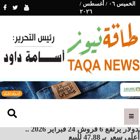
الخميس ٠٦ / أغسطس /
٢٠٢٦
الدولار يرتفع 6 قروش 24 فبراير 2026 ..
على سعر بـ 47.88 للبيع