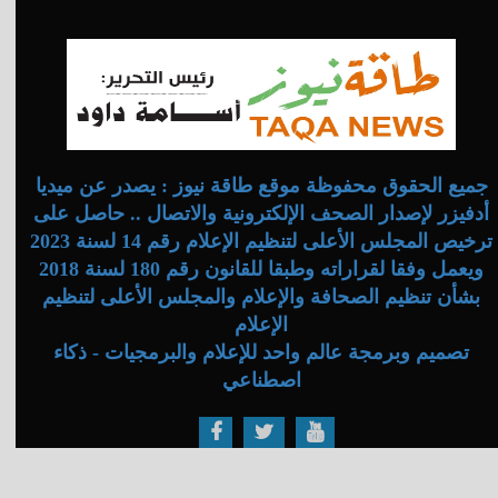
جميع الحقوق محفوظة موقع طاقة نيوز : يصدر عن ميديا
أدفيزر لإصدار الصحف الإلكترونية والاتصال .. حاصل على
ترخيص المجلس الأعلى لتنظيم الإعلام رقم 14 لسنة 2023
ويعمل وفقا لقراراته وطبقا للقانون رقم 180 لسنة 2018
بشأن تنظيم الصحافة والإعلام والمجلس الأعلى لتنظيم
الإعلام
تصميم وبرمجة عالم واحد للإعلام والبرمجيات - ذكاء
اصطناعي