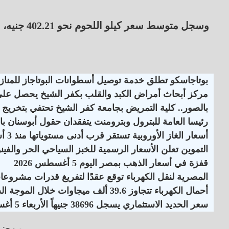
وسجل متوسط سعر كيلو اللحوم نحو 402.21 جنيه، بزيادة 6.89 جنيه.
بوتاجاسكو تطلق خدمة توصيل أسطوانات البوتاجاز للمنازل
مركز أبحاث أمراض الكبد والقلب بكفر الشيخ يحصل على اعت
بالصور.. كلية التمريض بجامعة كفر الشيخ تحتفي بتخريج ا
رئيسا العامة للبترول وبترومنت يتفقدان حقول أبوسنان با
أسعار الغاز الأوروبية تستقر قرب أدنى مستوياتها منذ 3 أسابيع
التموين تعلن الأسعار الرسمية للخبز السياحي الحر والفينو
قفزة في أسعار الذهب بمصر اليوم 5 أغسطس 2026
المصرية لنقل الكهرباء توقع عقدًا لتفريغ قدرات مشروع
أحمال الكهرباء تتجاوز 39.6 ألف ميجاوات خلال الموجة الحارة
سعر الحديد الاستثماري يسجل 38696 جنيهاً الأربعاء 5 أغسطس 2026
موضو