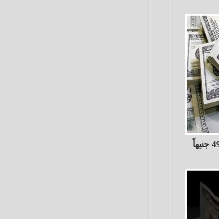
الدولار ينخفض 68 قرشًاً إلى 49.82 جنيهاً