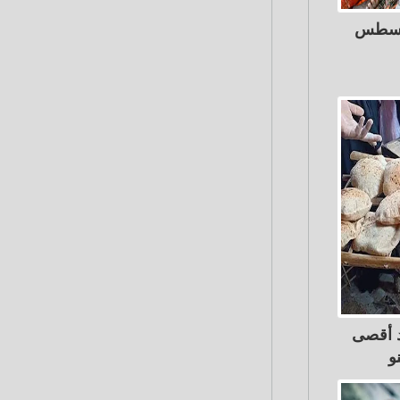
اك اليوم الثلاثاء 4 أغسطس
د أقصى
و