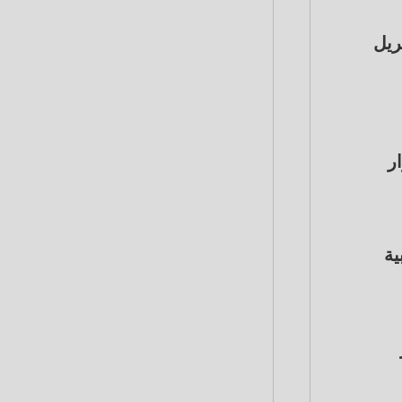
 شهر أبريل
ر
ية