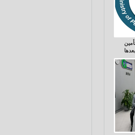
أمين
بعدها