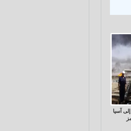
لى آسيا
ز