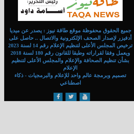
جميع الحقوق محفوظة موقع طاقة نيوز : يصدر عن ميديا
أدفيزر لإصدار الصحف الإلكترونية والاتصال .. حاصل على
ترخيص المجلس الأعلى لتنظيم الإعلام رقم 14 لسنة 2023
ويعمل وفقا لقراراته وطبقا للقانون رقم 180 لسنة 2018
بشأن تنظيم الصحافة والإعلام والمجلس الأعلى لتنظيم
الإعلام
تصميم وبرمجة عالم واحد للإعلام والبرمجيات - ذكاء
اصطناعي