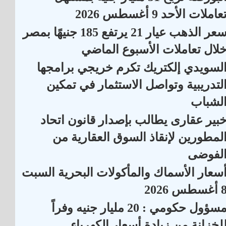
عاملات الأحد 9 أغسطس 2026
سعر الذهب عيار 21 يرتفع 185 جنيهًا بمصر
لال تعاملات الأسبوع الماضي
لسويدي إلكتريك تكرم خريجي برامجها
لتدريبية وتواصل الاستثمار في تمكين
لشباب
بير عقارى يطالب بإصدار قانون اتحاد
لمطورين لإنقاذ السوق العقارية من
لفوضى
سعار الأسماك والمأكولات البحرية السبت
أغسطس 2026
مسؤول حكومي : 20 مليار جنيه وفراً
لخزانة من زيادة أسعار الكهرباء