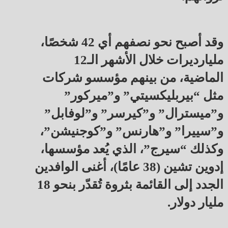
وقد أصبح نحو نصفهم أي 42 شخصًا،
مليارديرات خلال الأشهر الـ12
الماضية، من بينهم مؤسسو شركات
مثل “بيربليكسيتي” و”ميركور”
و”ميسترال” و”كيرسر” و”لوفابل”
و”سييرا” و”هارنس” و”كوجنيشن”،
وكذلك “سيرج”، الذي يُعد مؤسسها،
إدوين تشين (38 عامًا)، أغنى الوافدين
الجدد إلى القائمة بثروة تُقدّر بنحو 18
مليار دولار.