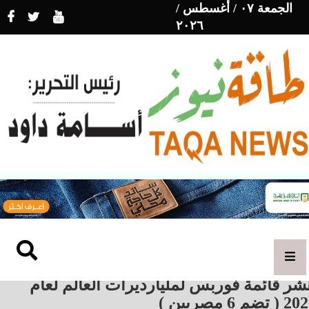
الجمعة ٠٧ / أغسطس /
٢٠٢٦
شر قائمة فوربس لمليارديرات العالم لعام
( تضم 6 مصريين )