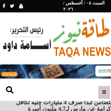
السبت ٠٨ / أغسطس /
٢٠٢٦
التضامن تبدأ صرف 4 مليارات جنيه تكافل
رامة عن مارس لـ4.7 مليون أسرة