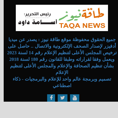
جميع الحقوق محفوظة موقع طاقة نيوز : يصدر عن ميديا
أدفيزر لإصدار الصحف الإلكترونية والاتصال .. حاصل على
ترخيص المجلس الأعلى لتنظيم الإعلام رقم 14 لسنة 2023
ويعمل وفقا لقراراته وطبقا للقانون رقم 180 لسنة 2018
بشأن تنظيم الصحافة والإعلام والمجلس الأعلى لتنظيم
الإعلام
تصميم وبرمجة عالم واحد للإعلام والبرمجيات - ذكاء
اصطناعي