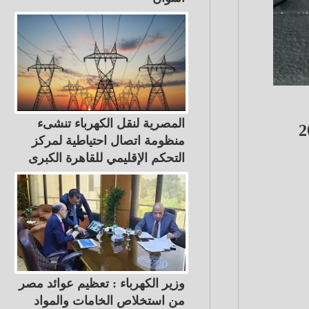
المصرية لنقل الكهرباء تنشىء
افال H6 وH7 موديلات 2026
منظومة اتصال احتياطية لمركز
التحكم الإقليمي للقاهرة الكبرى
وزير الكهرباء : تعظيم عوائد مصر
من استخلاص الخامات والمواد