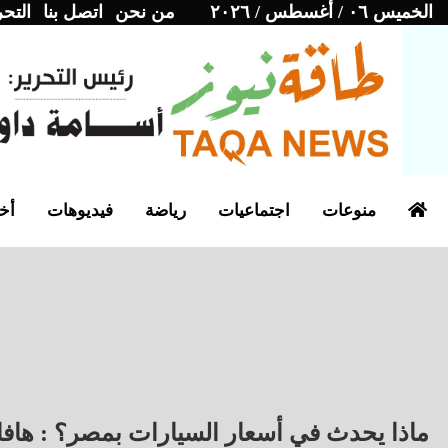
الخميس ٠٦ / أغسطس / ٢٠٢٦
من نحن
اتصل بنا
التحر
منوعات
اجتماعيات
رياضة
فيديوهات
أخب
ماذا يحدث في أسعار السيارات بمصر؟ : هافال تقفز 50 ألفاً 