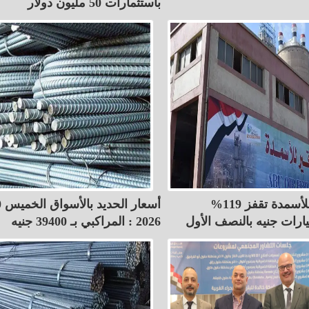
باستثمارات 50 مليون دولار
أرباح أبو قير للأسمدة تقفز 119%
2026 : المراكبي بـ 39400 جنيه