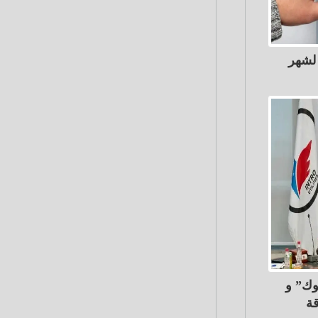
 لشهر
Intro Utiliti توقعان مذكرة
قة