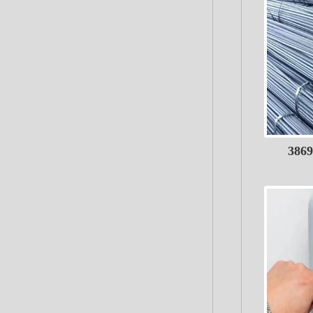
ديد الاستثماري يسجل 38696