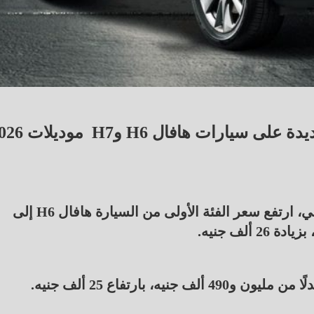
أقرت شركة جي بي أوتو زيادة سعرية جديدة على سيارات ه
وبحسب القائمة السعرية الصادرة عن الوكيل المحلي، ارتفع سعر الفئة الأولى من السيارة هافال H6 إلى