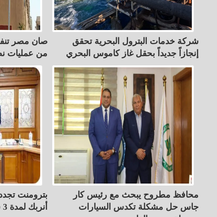
شركة خدمات البترول البحرية تحقق
صان مصر تنفي
إنجازاً جديداً بحقل غاز كاموس البحري
من عمليات نص
محافظ مطروح يبحث مع رئيس كار
بترومنت تجدد 
جاس حل مشكلة تكدس السيارات
أنربك لمدة 3 سنوات