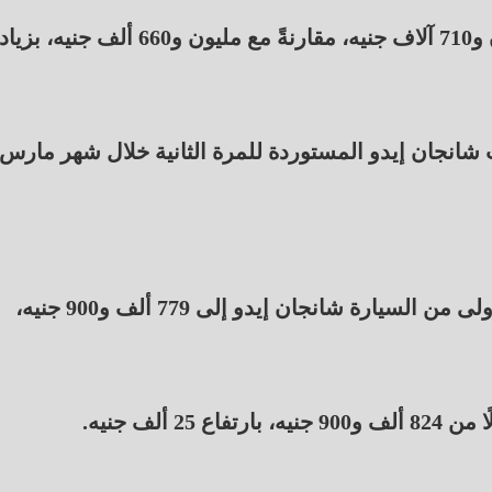
كما ارتفع سعر السيارة هافال H7 هايبرد إلى مليون و710 آلاف جنيه، مقارنةً مع مليون و660 ألف جنيه
شانجان إيدو المستوردة للمرة الثانية خلال شهر مارس
ووفقًا للقائمة السعرية المعلنة، ارتفع سعر الفئة الأولى من السيارة شانجان إيدو إلى 779 ألف و900 جنيه،