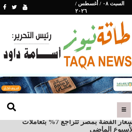
السبت ٠٨ / أغسطس /
٢٠٢٦
أسعار الفضة بمصر تتراجع 7% بتعاملات
لأسبوع الماضي