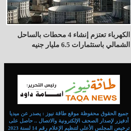
الكهرباء تعتزم إنشاء 4 محطات بالساحل
الشمالي باستثمارات 6.5 مليار جنيه
جميع الحقوق محفوظة موقع طاقة نيوز : يصدر عن ميديا
أدفيزر لإصدار الصحف الإلكترونية والاتصال .. حاصل على
ترخيص المجلس الأعلى لتنظيم الإعلام رقم 14 لسنة 2023