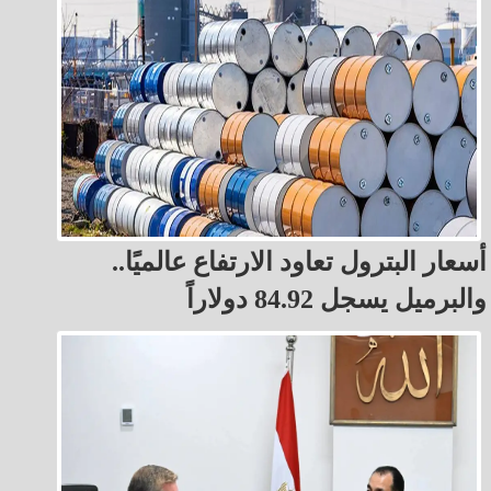
أسعار البترول تعاود الارتفاع عالميًا..
والبرميل يسجل 84.92 دولاراً