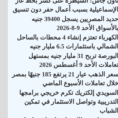
اون جاس: السيطرة على كسر بخط غاز
لإسماعيلية بسبب أعمال حفر دون تنسيق
حديد المصريين يسجل 39400 جنيه
الأسواق الأحد 9-8-2026
الكهرباء تعتزم إنشاء 4 محطات بالساحل
لشمالي باستثمارات 6.5 مليار جنيه
البورصة تربح 31 مليار جنيه بمستهل
عاملات الأحد 9 أغسطس 2026
سعر الذهب عيار 21 يرتفع 185 جنيهًا بمصر
لال تعاملات الأسبوع الماضي
لسويدي إلكتريك تكرم خريجي برامجها
لتدريبية وتواصل الاستثمار في تمكين
لشباب