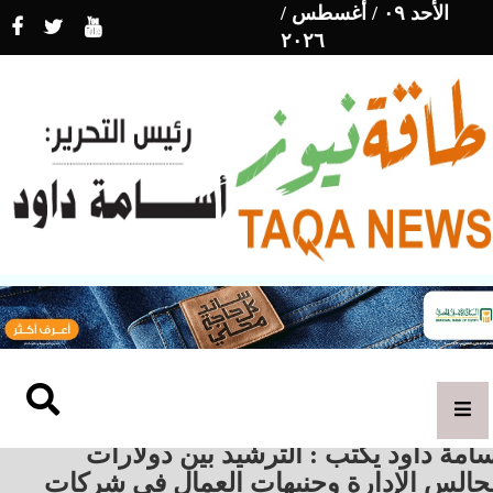
الأحد ٠٩ / أغسطس /
٢٠٢٦
امة داود يكتب : الترشيد بين دولارات
جالس الإدارة وجنيهات العمال فى شركات