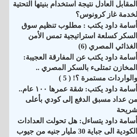
لمقابل العادل نتيجة استخدام بنيتها التحتية
خدمة غاز كرونوس؟
سامة داود يكتب : مطلوب تنظيم سوق
لسكر كسلعة استراتيجية تمس الأمن
لغذائي المصري (6)
سامة داود يكتب عن المفارقة العجيبة:
لمخازن تمتلىء بالسكر المصري ..
الواردات مستمرة ؟! ( 5 )
أسامة داود يكتب: شقة عمرها ١٠٠ عام..
ن عداد مسبق الدفع إلى كودي بأعلى
ريحة
سامة داود يتساءل: هل تحولت العدادات
الكودية الى جباية 30 مليار جنيه من جيوب