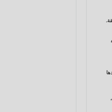
ة.
ها