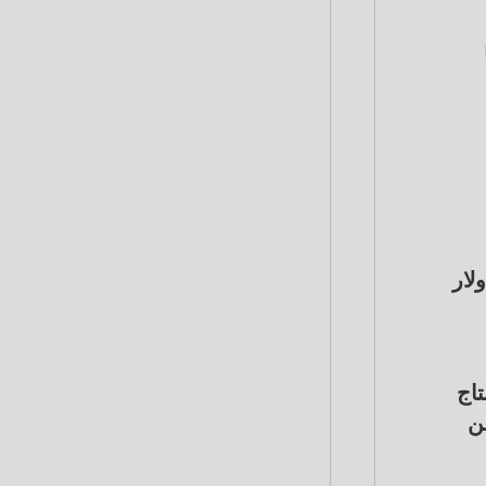
202 بلغ نحو 5 مليارات دولار
ال إنتاج
ن