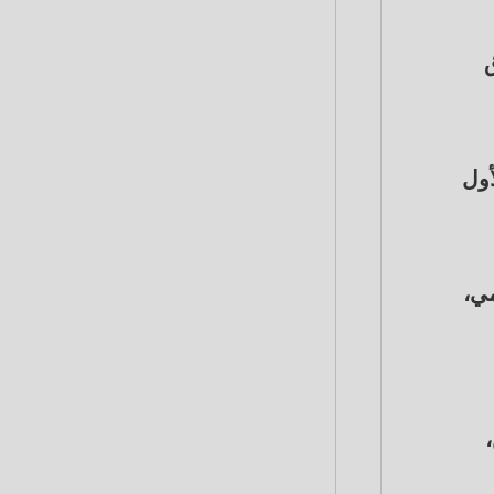
ق
أول
مي،