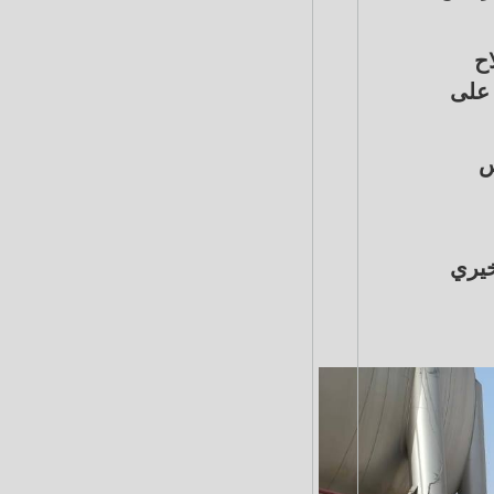
اح
 على
س
خيري