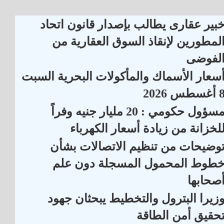
بير عقارى يطالب بإصدار قانون اتحاد
لمطورين لإنقاذ السوق العقارية من
لفوضى
سعار الأسماك والمأكولات البحرية السبت
أغسطس 2026
مسؤول حكومي : 20 مليار جنيه وفراً
لخزانة من زيادة أسعار الكهرباء
وضيحات من تنظيم الاتصالات بشأن
طوط المحمول المسجلة دون علم
صحابها
زيرا البترول والتخطيط يبحثان جهود
حقيق أمن الطاقة