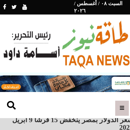
السبت ٠٨ / أغسطس /
٢٠٢٦
سعر الدولار بمصر ينخفض 15 قرشاً 9 أبريل
202