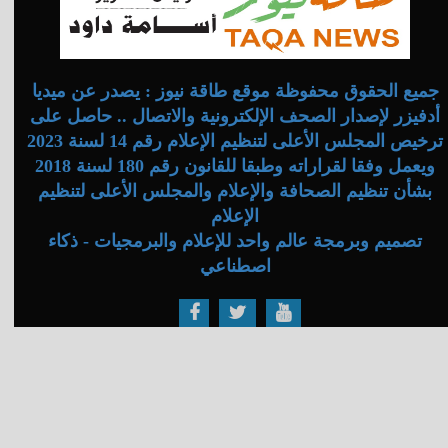
جميع الحقوق محفوظة موقع طاقة نيوز : يصدر عن ميديا
أدفيزر لإصدار الصحف الإلكترونية والاتصال .. حاصل على
ترخيص المجلس الأعلى لتنظيم الإعلام رقم 14 لسنة 2023
ويعمل وفقا لقراراته وطبقا للقانون رقم 180 لسنة 2018
بشأن تنظيم الصحافة والإعلام والمجلس الأعلى لتنظيم
الإعلام
تصميم وبرمجة عالم واحد للإعلام والبرمجيات - ذكاء
اصطناعي