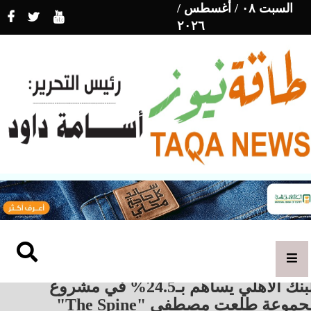
السبت ٠٨ / أغسطس /
٢٠٢٦
البنك الأهلي يساهم بـ24.5% في مشروع
موعة طلعت مصطفى "The Spine"