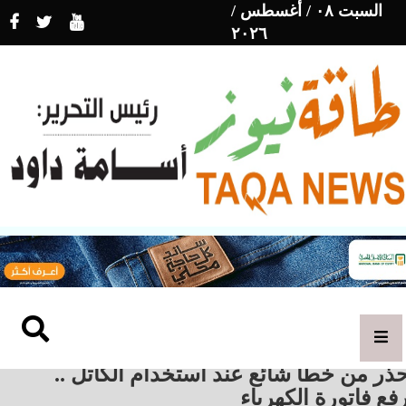
السبت ٠٨ / أغسطس /
٢٠٢٦
ذر من خطأ شائع عند استخدام الكاتل ..
فع فاتورة الكهرباء