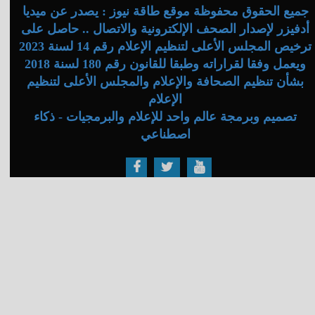
جميع الحقوق محفوظة موقع طاقة نيوز : يصدر عن ميديا
أدفيزر لإصدار الصحف الإلكترونية والاتصال .. حاصل على
ترخيص المجلس الأعلى لتنظيم الإعلام رقم 14 لسنة 2023
ويعمل وفقا لقراراته وطبقا للقانون رقم 180 لسنة 2018
بشأن تنظيم الصحافة والإعلام والمجلس الأعلى لتنظيم
الإعلام
تصميم وبرمجة عالم واحد للإعلام والبرمجيات - ذكاء
اصطناعي