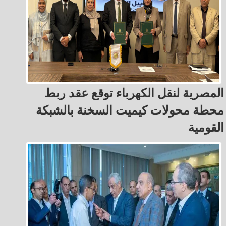
المصرية لنقل الكهرباء توقع عقد ربط
محطة محولات كيميت السخنة بالشبكة
القومية