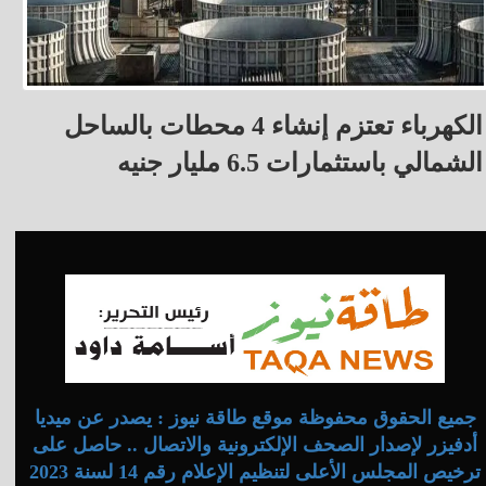
الكهرباء تعتزم إنشاء 4 محطات بالساحل
الشمالي باستثمارات 6.5 مليار جنيه
جميع الحقوق محفوظة موقع طاقة نيوز : يصدر عن ميديا
أدفيزر لإصدار الصحف الإلكترونية والاتصال .. حاصل على
ترخيص المجلس الأعلى لتنظيم الإعلام رقم 14 لسنة 2023