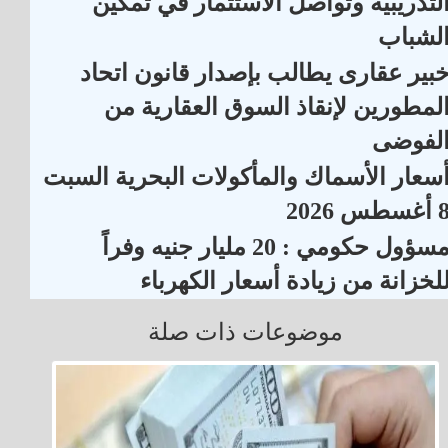
لتدريبية وتواصل الاستثمار في تمكين
لشباب
بير عقارى يطالب بإصدار قانون اتحاد
لمطورين لإنقاذ السوق العقارية من
لفوضى
سعار الأسماك والمأكولات البحرية السبت
أغسطس 2026
مسؤول حكومي : 20 مليار جنيه وفراً
لخزانة من زيادة أسعار الكهرباء
موضوعات ذات صلة