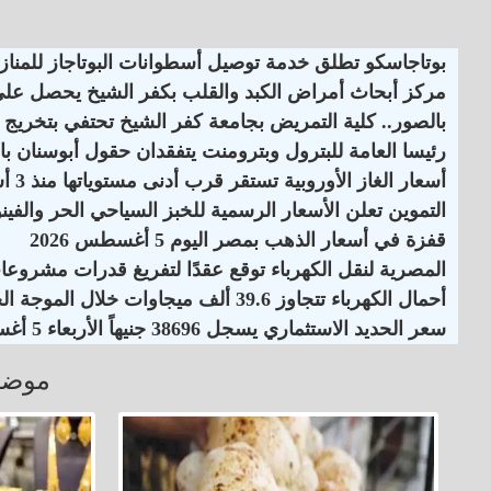
بوتاجاسكو تطلق خدمة توصيل أسطوانات البوتاجاز للمنازل
مركز أبحاث أمراض الكبد والقلب بكفر الشيخ يحصل على اعت
بالصور.. كلية التمريض بجامعة كفر الشيخ تحتفي بتخريج ا
رئيسا العامة للبترول وبترومنت يتفقدان حقول أبوسنان با
أسعار الغاز الأوروبية تستقر قرب أدنى مستوياتها منذ 3 أسابيع
التموين تعلن الأسعار الرسمية للخبز السياحي الحر والفينو
قفزة في أسعار الذهب بمصر اليوم 5 أغسطس 2026
المصرية لنقل الكهرباء توقع عقدًا لتفريغ قدرات مشروع
أحمال الكهرباء تتجاوز 39.6 ألف ميجاوات خلال الموجة الحارة
سعر الحديد الاستثماري يسجل 38696 جنيهاً الأربعاء 5 أغسطس 2026
موضو