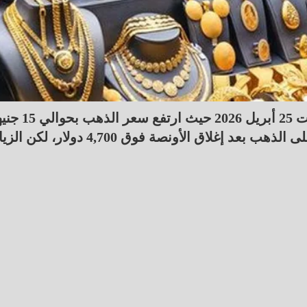
يقدم لكم موقع طاقة نيوز أسعار الذهب اليوم السبت 25 أبريل 2026 حيث ارتف
رغم الإجازة الأسبوعية، وتوقف التداولات العالمية على الذهب بعد إغلاق الأونصة فوق 4,700 دول