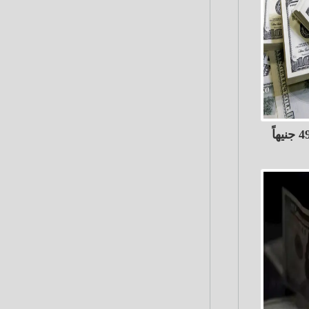
الدولار ينخفض 68 قرشًاً إلى 49.82 جنيهاً