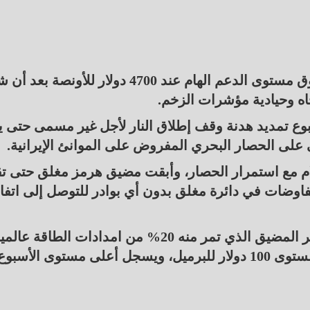
تمكن الذهب من اغلاق تداولات الأسبوع الماضي فوق مستوى الدعم الهام عند 4700 دولار للأونصة
ه وحيادية مؤشرات الزخم.
بوع تمديد هدنة وقف إطلاق النار لأجل غير مسمى حتى ي
 على الحصار البحري المفروض على الموانئ الإيرانية.
م مع استمرار الحصار، وأبقت مضيق هرمز مغلق حتى ت
مفاوضات في دائرة مغلق بدون أي بوادر للتوصل إلى اتفا
تسبب هذا الغموض في مصر الحرب الإيرانية ومصير المضيق الذي تمر منه 20% من امدادات الطاقة عالم
في ارتفاع سعر برميل النفط الخام ليستقر فوق المستوى 100 دولار للبرميل، ويسجل أعلى مستوى الأسبو