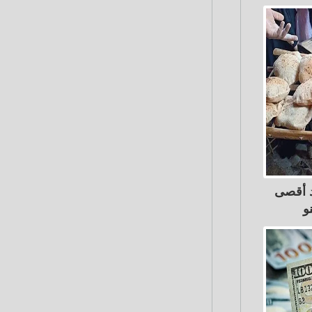
د أقصى
و