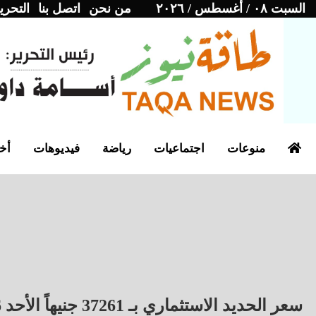
السبت ٠٨ / أغسطس / ٢٠٢٦
من نحن
اتصل بنا
التحري
منوعات
اجتماعيات
رياضة
فيديوهات
أخب
سعر الحديد الاستثماري بـ 37261 جنيهاً الأحد 26 أبريل 2026