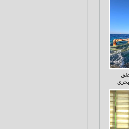
حقق
لبحري