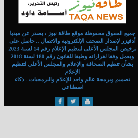
جميع الحقوق محفوظة موقع طاقة نيوز : يصدر عن ميديا
أدفيزر لإصدار الصحف الإلكترونية والاتصال .. حاصل على
ترخيص المجلس الأعلى لتنظيم الإعلام رقم 14 لسنة 2023
ويعمل وفقا لقراراته وطبقا للقانون رقم 180 لسنة 2018
بشأن تنظيم الصحافة والإعلام والمجلس الأعلى لتنظيم
الإعلام
تصميم وبرمجة عالم واحد للإعلام والبرمجيات - ذكاء
اصطناعي