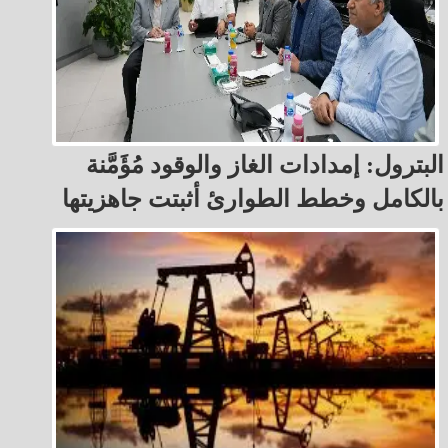
البترول: إمدادات الغاز والوقود مُؤَمَّنة
بالكامل وخطط الطوارئ أثبتت جاهزيتها