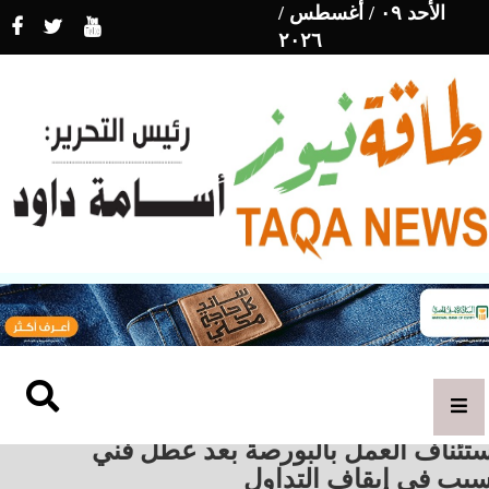
الأحد ٠٩ / أغسطس /
٢٠٢٦
ستئناف العمل بالبورصة بعد عطل فني
سبب في إيقاف التداول