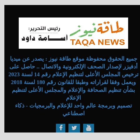
جميع الحقوق محفوظة موقع طاقة نيوز : يصدر عن ميديا
أدفيزر لإصدار الصحف الإلكترونية والاتصال .. حاصل على
ترخيص المجلس الأعلى لتنظيم الإعلام رقم 14 لسنة 2023
ويعمل وفقا لقراراته وطبقا للقانون رقم 180 لسنة 2018
بشأن تنظيم الصحافة والإعلام والمجلس الأعلى لتنظيم
الإعلام
تصميم وبرمجة عالم واحد للإعلام والبرمجيات - ذكاء
اصطناعي