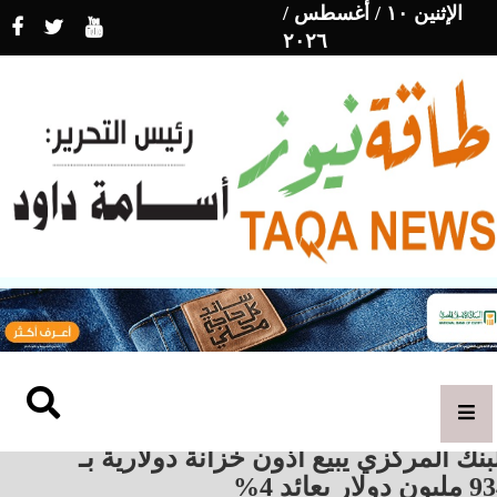
الإثنين ١٠ / أغسطس /
٢٠٢٦
بنك المركزي يبيع أذون خزانة دولارية بـ
ن دولار بعائد 4%