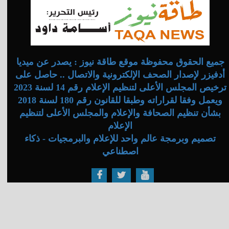
جميع الحقوق محفوظة موقع طاقة نيوز : يصدر عن ميديا
أدفيزر لإصدار الصحف الإلكترونية والاتصال .. حاصل على
ترخيص المجلس الأعلى لتنظيم الإعلام رقم 14 لسنة 2023
ويعمل وفقا لقراراته وطبقا للقانون رقم 180 لسنة 2018
بشأن تنظيم الصحافة والإعلام والمجلس الأعلى لتنظيم
الإعلام
تصميم وبرمجة عالم واحد للإعلام والبرمجيات - ذكاء
اصطناعي