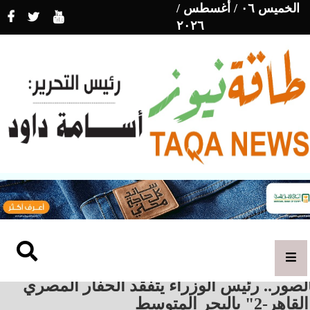
الخميس ٠٦ / أغسطس /
٢٠٢٦
لصور.. رئيس الوزراء يتفقد الحفار المصري
اهر-2" بالبحر المتوسط