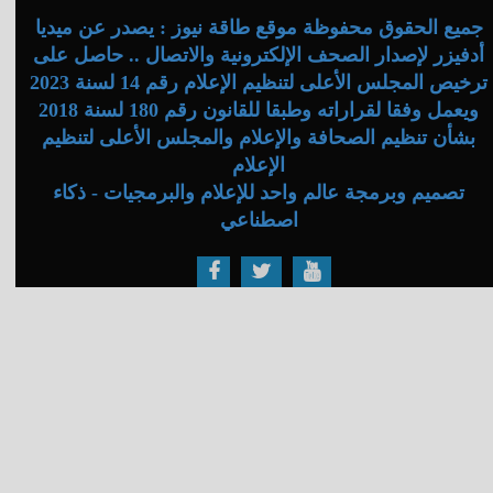
جميع الحقوق محفوظة موقع طاقة نيوز : يصدر عن ميديا
أدفيزر لإصدار الصحف الإلكترونية والاتصال .. حاصل على
ترخيص المجلس الأعلى لتنظيم الإعلام رقم 14 لسنة 2023
ويعمل وفقا لقراراته وطبقا للقانون رقم 180 لسنة 2018
بشأن تنظيم الصحافة والإعلام والمجلس الأعلى لتنظيم
الإعلام
تصميم وبرمجة عالم واحد للإعلام والبرمجيات - ذكاء
اصطناعي