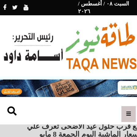
السبت ٠٨ / أغسطس /
٢٠٢٦
ع قرب حلول عيد الأضحى تعرف علي
عار الماشية اليوم الجمعة 8 مايو