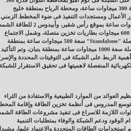
تناول اللقاء متابعة التشغيل للمشروعات المربوطة على الشبكة فى كوم امبو بمحافظة أسوان قدرة 500
ميجاوات، وبطاريات التخزين المتصلة بالمحطة سعة 300 ميجاوات ساعة، ومحطة الرياح بمنطقة خليج
جتماع، تطور الأعمال ومستجدات التنفيذ فى ضوء المخطط الزمني
لمشروعات (أمونت 2 لطاقة الرياح) قدرة 500 ميجاوات ساعة بموقع رأس شقير، وأبيد
فى منطقة بنبان قدرة 1000 ميجاوات، بالاضافة إلى 600 ميجاوات بطاريات تخزين متصلة، وشمل الاجتماع
متابعة الاعمال فى مشروع بطاريات التخزين المنفصلة "Standalone" سعة 500 ميجاوات ساعة بمنطقة
الزعفرانة، وكذلك مشروع بطاريات التخزين المنفصلة سعة 1000 ميجاوات ساعة بمنطقة بنبان، وتم التأكيد
مية الربط على الشبكة فى التوقيتات المحددة والإسرا
ربائية المنفصلة لاهميتها فى تحقيق الاستقرار للشبكة
العوائد من الموارد الطبيعية والاستفادة من الثراء
الـتوسع المدروس فى أنظمة تخزين الطاقة وإقامة المحط
وات اللازمة للاسراع فى تنفيذ مشروعات الطاقة الشم
 الوقود ودعم الشبكة والوفاء بمتطلبات التنمية
 إستخدامات الطاقات المتجددة والاعتماد عليها، مشيدا