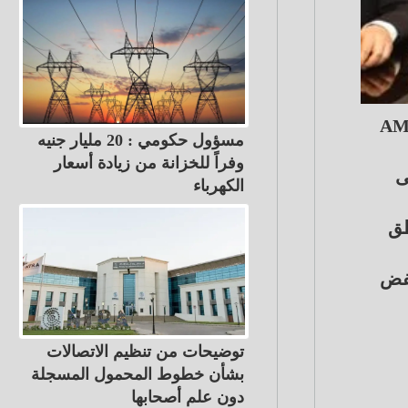
 المتجددة بمقر الوزارة بالعباسية، وفدا من شركة "AMEA
مسؤول حكومي : 20 مليار جنيه
وفراً للخزانة من زيادة أسعار
ى
الكهرباء
ناطق
لنظيفة في مزيج الطاقة إلى 45% عام 2028، وخفض
توضيحات من تنظيم الاتصالات
بشأن خطوط المحمول المسجلة
دون علم أصحابها