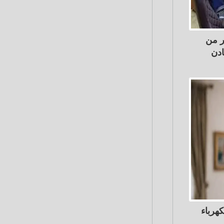
ر من
ادن
هرباء