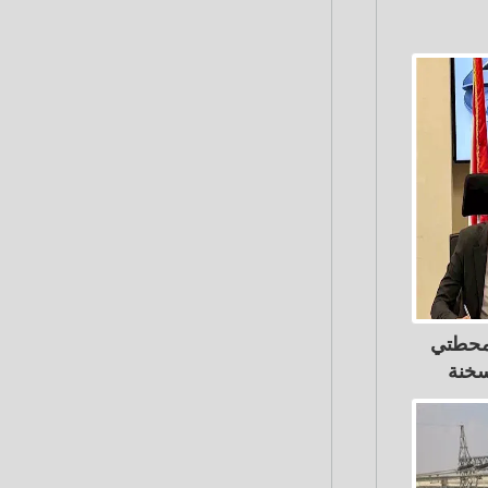
 محطتي