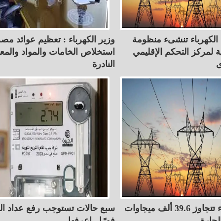
 الكهرباء تنشىء منظومة
وزير الكهرباء : تعظيم عوائد مص
ة لمركز التحكم الإقليمي
استخلاص الخامات والمواد والمع
ى
النادرة
أحمال الكهرباء تتجاوز 39.6 ألف ميجاوات
سبع حالات تستوجب رفع عداد الك
لحارة
فورًا.. اعرفها