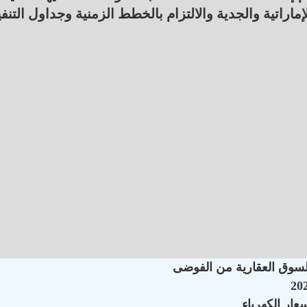
اون والشراكة مع شركة "AMEA POWER" الإماراتية والجدية والالتزام بالخطط الزمنية وجداول التن
السوق العقارية من الفوضى