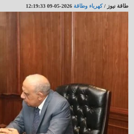
طاقة نيوز
/
كهرباء وطاقة
2026-05-09 12:19:33