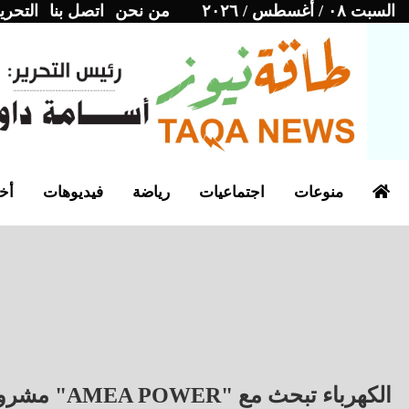
السبت ٠٨ / أغسطس / ٢٠٢٦
من نحن
اتصل بنا
التحري
منوعات
اجتماعيات
رياضة
فيديوهات
أخب
الكهرباء تبحث مع "AMEA POWER" مشروعات طاقة بقدرة 1500 ميجاوات