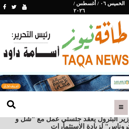
الخميس ٠٦ / أغسطس /
٢٠٢٦
زير البترول يعقد جلستي عمل مع "شل و
روناس" لزيادة الاستثمارات