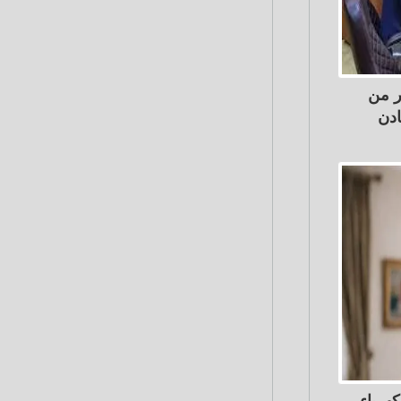
ر من
ادن
هرباء