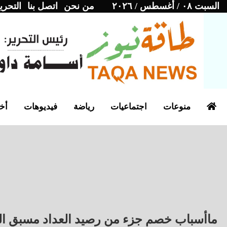
السبت ٠٨ / أغسطس / ٢٠٢٦
من نحن
اتصل بنا
التحري
منوعات
اجتماعيات
رياضة
فيديوهات
أخب
ماأسباب خصم جزء من رصيد العداد مسبق الدف