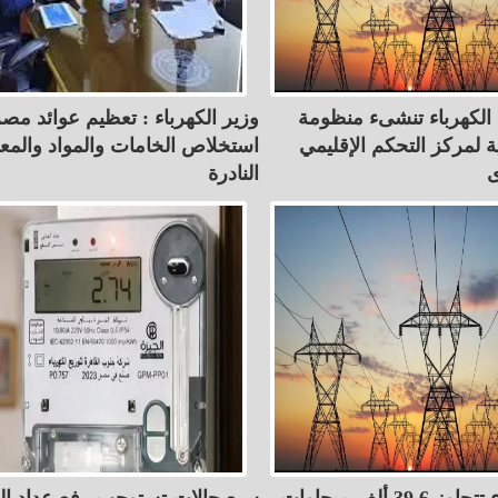
 الكهرباء تنشىء منظومة
وزير الكهرباء : تعظيم عوائد مص
ة لمركز التحكم الإقليمي
استخلاص الخامات والمواد والمع
ى
النادرة
أحمال الكهرباء تتجاوز 39.6 ألف ميجاوات
سبع حالات تستوجب رفع عداد الك