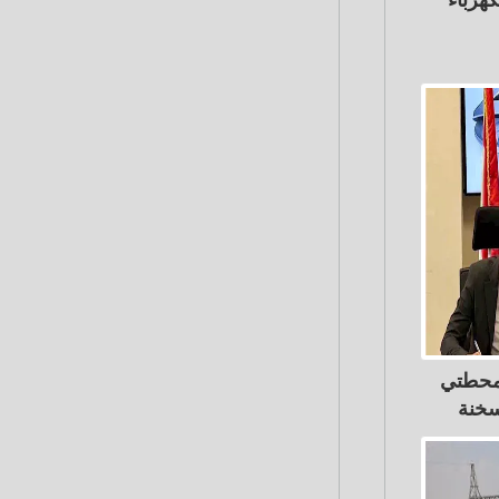
 محطتي