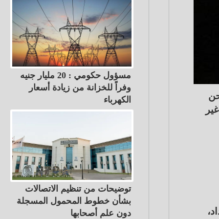
مسؤول حكومي : 20 مليار جنيه
وفراً للخزانة من زيادة أسعار
حن
الكهرباء
غير
توضيحات من تنظيم الاتصالات
بشأن خطوط المحمول المسجلة
د،
دون علم أصحابها