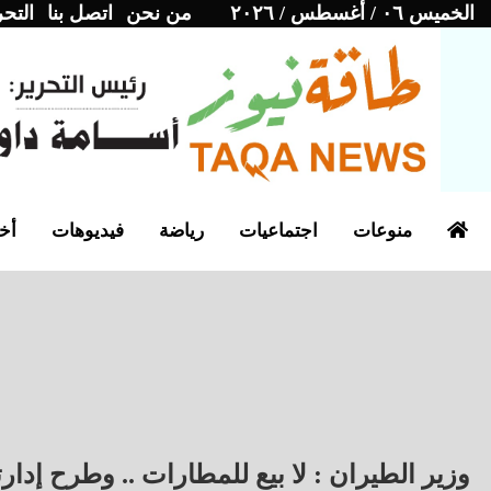
الخميس ٠٦ / أغسطس / ٢٠٢٦
من نحن
اتصل بنا
التحر
منوعات
اجتماعيات
رياضة
فيديوهات
أخب
وزير الطيران : لا بيع للمطارات .. وطرح إدار