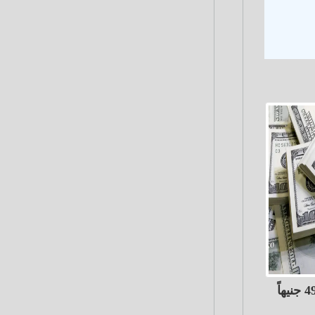
الدولار ينخفض 68 قرشًاً إلى 49.82 جنيهاً