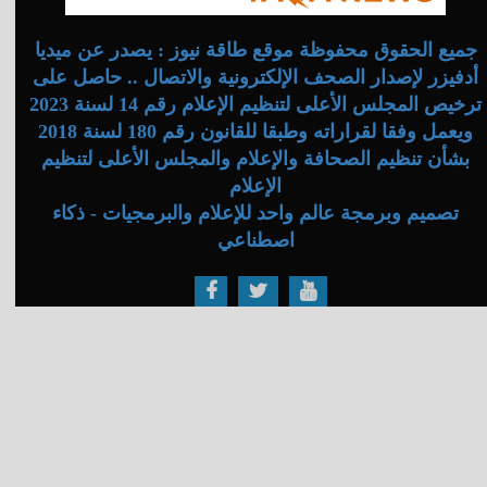
جميع الحقوق محفوظة موقع طاقة نيوز : يصدر عن ميديا
أدفيزر لإصدار الصحف الإلكترونية والاتصال .. حاصل على
ترخيص المجلس الأعلى لتنظيم الإعلام رقم 14 لسنة 2023
ويعمل وفقا لقراراته وطبقا للقانون رقم 180 لسنة 2018
بشأن تنظيم الصحافة والإعلام والمجلس الأعلى لتنظيم
الإعلام
تصميم وبرمجة عالم واحد للإعلام والبرمجيات - ذكاء
اصطناعي